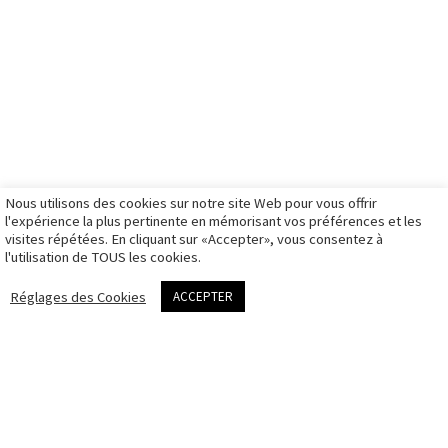
ils me font
mariage
boutique
French
confiance
galerie
stages photo
ambassador
photos
illustration
boutique
d’identité à
galerie sport
illustration
Montpellier
galerie travaux
mon panier
Matériel de
rendez-vous
personnels
mon compte
prise de vue
photo
galeries
d’identité
privées
Nous utilisons des cookies sur notre site Web pour vous offrir
CGV
l'expérience la plus pertinente en mémorisant vos préférences et les
visites répétées. En cliquant sur «Accepter», vous consentez à
Politique des
l'utilisation de TOUS les cookies.
cookies
me contacter
Réglages des Cookies
ACCEPTER