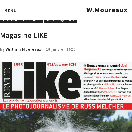
Entreprise
Formations
MOF - MAF
W.Moureaux
MENU
Photographies industrielles
portfolio
Portrait Studio
Portraits de Famille
Reportage pro
Magasine LIKE
by
William Moureaux
28 janvier 2025