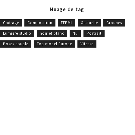
Nuage de tag
Cadrage
Composition
FFPMI
Gestuelle
Groupes
Lumière studio
noir et blanc
Nu
Portrait
Poses couple
Top model Europe
Vitesse
William Moureaux - Meilleur Ouvrier de France © 2019 -
CGV
-
Politique
des cookies
- Site Web réalisé par
Marc Labbé
Liens rapides
Galeries photos
Boutique
Suivez-moi
qui suis-je
galerie portrait
boutique
fb.
mes
galerie portrait
portraits
in.
prestations
signature
boutique
livre d'or
galerie
entreprise
tw.
articles
entreprise
boutique bons
formation
galerie
cadeaux
Partenaires