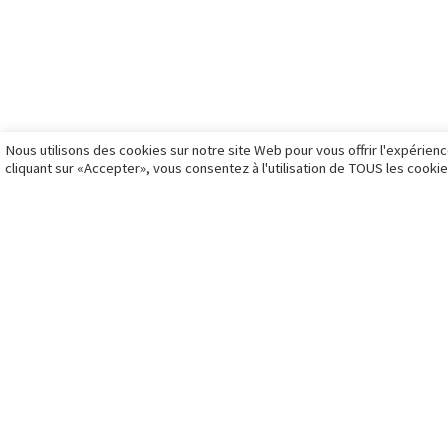
Nous utilisons des cookies sur notre site Web pour vous offrir l'expérien
cliquant sur «Accepter», vous consentez à l'utilisation de TOUS les cookie
William Moureaux - Me
Liens rapides
Gal
qui suis-je
galer
mes prestations
gale
livre d'or
gale
articles
gale
formation
galer
ils me font confiance
gale