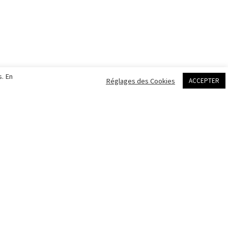
s. En
Réglages des Cookies
ACCEPTER
éalisé par
Marc Labbé
Suivez-moi
fb.
in.
tw.
Partenaires
French ambassador