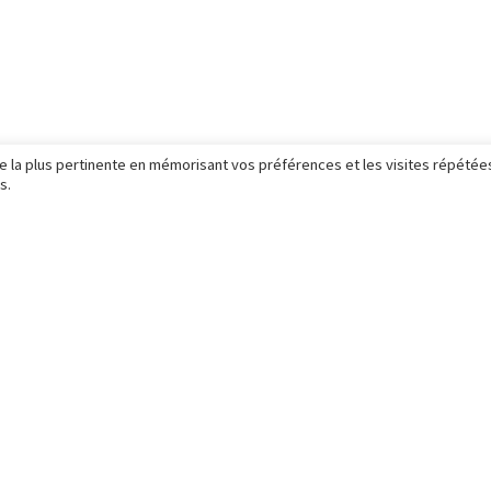
ce la plus pertinente en mémorisant vos préférences et les visites répétée
s.
illeur Ouvrier de France © 2019 -
CGV
-
Politique des cookies
- Site Web r
eries photos
Boutique
ie portrait
boutique portraits
rie portrait signature
boutique entreprise
rie entreprise
boutique bons cadeaux
rie mariage
boutique stages photo
ie illustration
boutique illustration
rie sport
mon panier