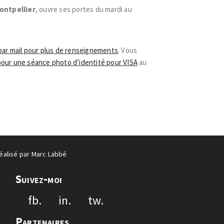
ontpellier
, ouvre ses portes du mardi au
par mail pour plus de renseignements
. Vous
pour une séance photo d’identité pour VISA
au
éalisé par
Marc Labbé
Suivez-moi
fb.
in.
tw.
Partenaires