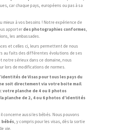
ques, car chaque pays, européens ou pas à sa
au mieux à vos besoins ! Notre expérience de
ous apporter
des photographies conformes
,
tions, les ambassades.
ces et celles ci, leurs permettent de nous
au faits des différentes évolutions de ses
t notre sérieux dans ce domaine, nous
ur lors de modifications de normes.
identités de Visas pour tous les pays du
he soit directement via votre boite mail
.
ec
votre planche de 4 ou 8 photos
 la planche de 2, 4 ou 6 photos d’identités
s il concerne aussi les bébés. Nous pouvons
s bébés
, y compris pour les visas, dès la sortie
de vie.