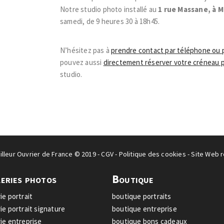
Notre studio photo installé au
1 rue Massane, à M
samedi, de 9 heures 30 à 18h45.
N’hésitez pas à
prendre contact par téléphone ou 
pouvez aussi
directement réserver votre créneau 
studio.
illeur Ouvrier de France © 2019 -
CGV
-
Politique des cookies
- Site Web r
eries photos
Boutique
ie portrait
boutique portraits
rie portrait signature
boutique entreprise
rie entreprise
boutique bons cadeaux