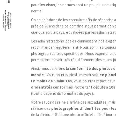
pour
les visas
, les normes sont un peu plus drasti
norme !
On se doit donc de les connaitre afin de répondre 
près de 20 ans dans ce domaine, nous permet de v
quelque soit le pays, et validées par les administra
Les administrations locales connaissent nos exigen
recommander régulièrement. Nous sommes toujours 
photographies très spécifiques. Nous expérience e
permettent d’avoir très régulièrement des mises jo
Ainsi, nous assurons
la conformité des photos d’
monde
! Vous pourrez ainsi les avoir soit
en planc
En moins de 5 minutes
, vous pourrez repartir av
d’identités conformes
. Notre tarif débute à
10€
(tout d dépend du format et du pays).
Notre savoir-faire ne s’arrête pas aux adultes, mai
réaliser des
photographies d’identités pour le
de la clinique ! Soit une photo officielle dès 2 jours 