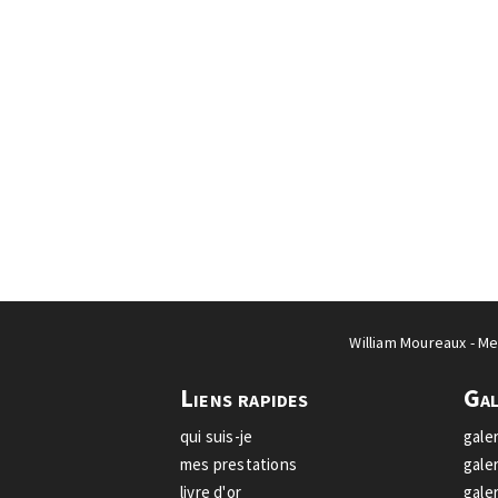
William Moureaux - Me
Liens rapides
Gal
qui suis-je
galer
mes prestations
gale
livre d'or
gale