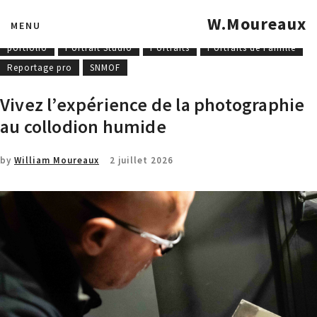
COET-MOF
Concours national
Entreprise
Formations
W.Moureaux
MENU
mannequinat
MOF - MAF
Photographies industrielles
portfolio
Portrait Studio
Portraits
Portraits de Famille
Reportage pro
SNMOF
Vivez l’expérience de la photographie
au collodion humide
by
William Moureaux
2 juillet 2026