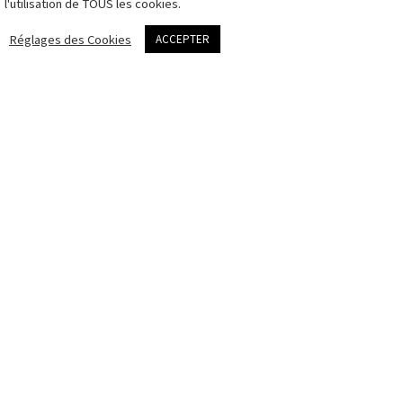
l'utilisation de TOUS les cookies.
cookies
me contacter
Réglages des Cookies
ACCEPTER