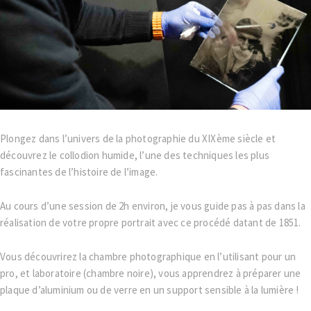
Plongez dans l’univers de la photographie du XIXème siècle et
découvrez le collodion humide, l’une des techniques les plus
fascinantes de l’histoire de l’image.
Au cours d’une session de 2h environ, je vous guide pas à pas dans la
réalisation de votre propre portrait avec ce procédé datant de 1851.
Vous découvrirez la chambre photographique en l’utilisant pour un
pro, et laboratoire (chambre noire), vous apprendrez à préparer une
plaque d’aluminium ou de verre en un support sensible à la lumière !