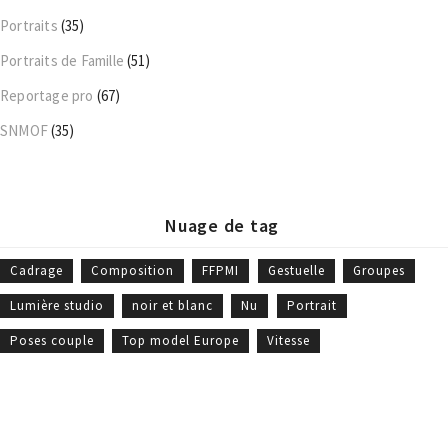
Portraits
(35)
Portraits de Famille
(51)
Reportage pro
(67)
SNMOF
(35)
Nuage de tag
Cadrage
Composition
FFPMI
Gestuelle
Groupes
Lumière studio
noir et blanc
Nu
Portrait
Poses couple
Top model Europe
Vitesse
William Moureaux - Meilleur Ouvrier de France © 2019 -
CGV
-
Politique
des cookies
- Site Web réalisé par
Marc Labbé