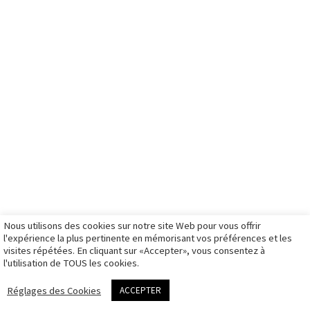
mes
galerie portrait
portraits
in.
prestations
signature
boutique
livre d'or
galerie
entreprise
tw.
articles
entreprise
boutique bons
formation
galerie
cadeaux
Partenaires
ils me font
mariage
boutique
French
confiance
galerie
stages photo
ambassador
photos
illustration
boutique
d’identité à
galerie sport
illustration
Montpellier
galerie travaux
mon panier
Matériel de
rendez-vous
personnels
mon compte
prise de vue
photo
galeries
d’identité
privées
Nous utilisons des cookies sur notre site Web pour vous offrir
CGV
l'expérience la plus pertinente en mémorisant vos préférences et les
visites répétées. En cliquant sur «Accepter», vous consentez à
Politique des
l'utilisation de TOUS les cookies.
cookies
me contacter
Réglages des Cookies
ACCEPTER