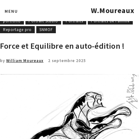
COET-MOF
Concours national
Entreprise
Formations
W.Moureaux
MENU
mannequinat
MOF - MAF
Photographies industrielles
portfolio
Portrait Studio
Portraits
Portraits de Famille
Reportage pro
SNMOF
Force et Equilibre en auto-édition !
by
William Moureaux
2 septembre 2025