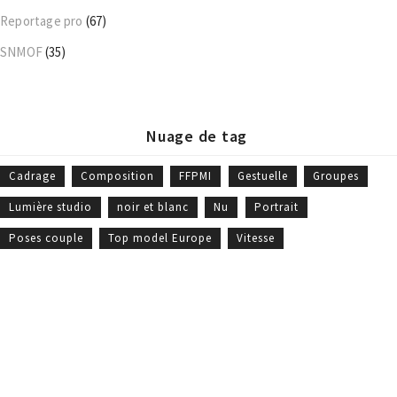
Reportage pro
(67)
SNMOF
(35)
Nuage de tag
Cadrage
Composition
FFPMI
Gestuelle
Groupes
Lumière studio
noir et blanc
Nu
Portrait
Poses couple
Top model Europe
Vitesse
William Moureaux - Meilleur Ouvrier de France © 2019 -
CGV
-
Politique
des cookies
- Site Web réalisé par
Marc Labbé
Liens rapides
Galeries photos
Boutique
Suivez-moi
qui suis-je
galerie portrait
boutique
fb.