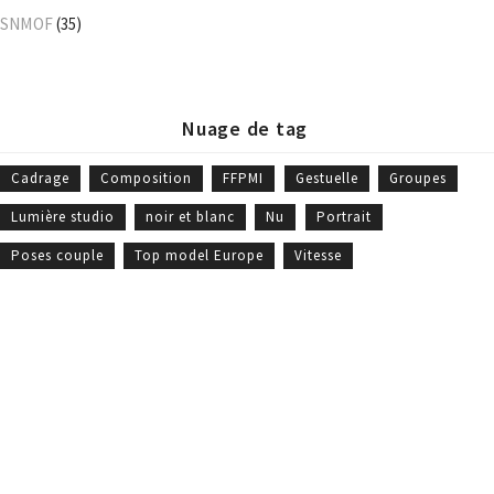
SNMOF
(35)
Nuage de tag
Cadrage
Composition
FFPMI
Gestuelle
Groupes
Lumière studio
noir et blanc
Nu
Portrait
Poses couple
Top model Europe
Vitesse
William Moureaux - Meilleur Ouvrier de France © 2019 -
CGV
-
Politique
des cookies
- Site Web réalisé par
Marc Labbé
Liens rapides
Galeries photos
Boutique
Suivez-moi
qui suis-je
galerie portrait
boutique
fb.
mes
galerie portrait
portraits