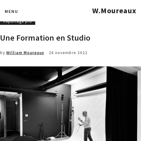
Entreprise
Formations
MOF - MAF
W.Moureaux
MENU
Photographies industrielles
portfolio
Portrait Studio
Reportage pro
Une Formation en Studio
by
William Moureaux
26 novembre 2022