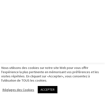
in.
prestations
signature
boutique
livre d'or
galerie
entreprise
tw.
articles
entreprise
boutique bons
formation
galerie
cadeaux
Partenaires
ils me font
mariage
boutique
French
confiance
galerie
stages photo
ambassador
photos
illustration
boutique
d’identité à
galerie sport
illustration
Montpellier
galerie travaux
mon panier
Matériel de
rendez-vous
personnels
mon compte
prise de vue
photo
galeries
d’identité
privées
Nous utilisons des cookies sur notre site Web pour vous offrir
CGV
l'expérience la plus pertinente en mémorisant vos préférences et les
visites répétées. En cliquant sur «Accepter», vous consentez à
Politique des
l'utilisation de TOUS les cookies.
cookies
me contacter
Réglages des Cookies
ACCEPTER