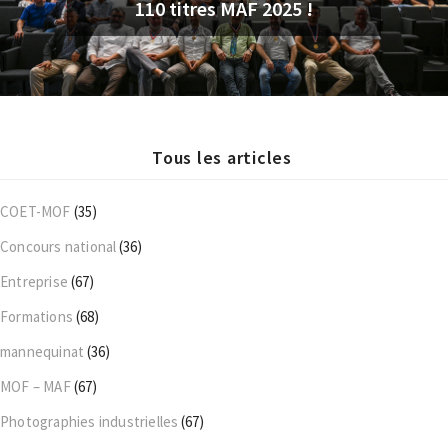
110 titres MAF 2025 !
Tous les articles
COET-MOF
(35)
Concours national
(36)
Entreprise
(67)
Formations
(68)
mannequinat
(36)
MOF – MAF
(67)
Photographies industrielles
(67)