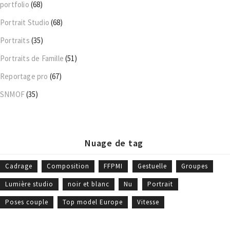
portfolio
(68)
Portrait Studio
(68)
Portraits
(35)
Portraits de Famille
(51)
Reportage pro
(67)
SNMOF
(35)
Nuage de tag
Cadrage
Composition
FFPMI
Gestuelle
Groupes
Lumière studio
noir et blanc
Nu
Portrait
Poses couple
Top model Europe
Vitesse