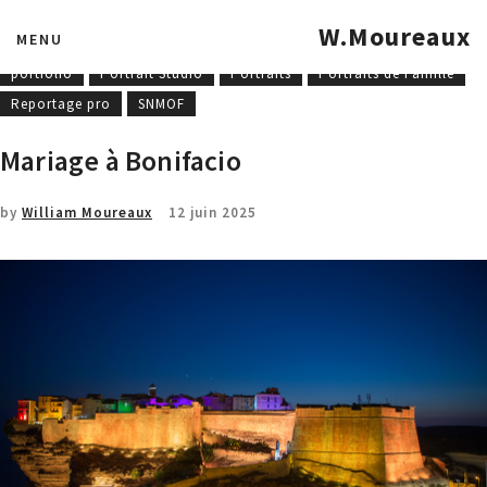
COET-MOF
Concours national
Entreprise
Formations
W.Moureaux
MENU
mannequinat
MOF - MAF
Photographies industrielles
portfolio
Portrait Studio
Portraits
Portraits de Famille
Reportage pro
SNMOF
Mariage à Bonifacio
by
William Moureaux
12 juin 2025