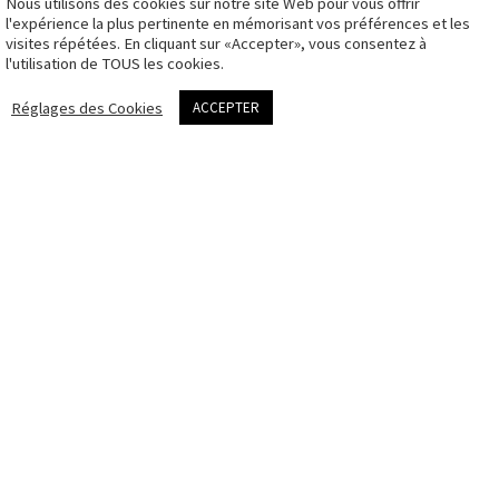
Nous utilisons des cookies sur notre site Web pour vous offrir
CGV
l'expérience la plus pertinente en mémorisant vos préférences et les
visites répétées. En cliquant sur «Accepter», vous consentez à
Politique des
l'utilisation de TOUS les cookies.
cookies
me contacter
Réglages des Cookies
ACCEPTER