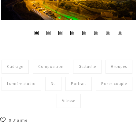
Cadrage
Composition
Gestuelle
Groupes
Lumière studio
Nu
Portrait
Poses couple
Vitesse
9
J'aime