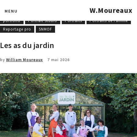
COET-MOF
Concours national
Entreprise
Formations
W.Moureaux
MENU
mannequinat
MOF - MAF
Photographies industrielles
portfolio
Portrait Studio
Portraits
Portraits de Famille
Reportage pro
SNMOF
Les as du jardin
by
William Moureaux
7 mai 2026