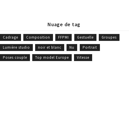
Nuage de tag
Cadrage
Composition
FFPMI
Gestuelle
Groupes
Lumière studio
noir et blanc
Nu
Portrait
Poses couple
Top model Europe
Vitesse
William Moureaux - Meilleur Ouvrier de France © 2019 -
CGV
-
Politique
des cookies
- Site Web réalisé par
Marc Labbé
Liens rapides
Galeries photos
Boutique
Suivez-moi
qui suis-je
galerie portrait
boutique
fb.
mes
galerie portrait
portraits
in.
prestations
signature
boutique
livre d'or
galerie
entreprise