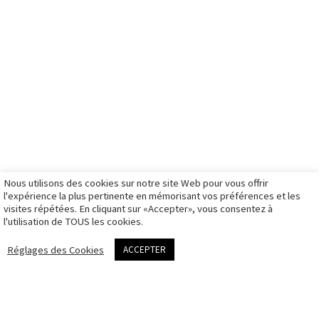
tw.
articles
entreprise
boutique bons
formation
galerie
cadeaux
Partenaires
ils me font
mariage
boutique
French
confiance
galerie
stages photo
ambassador
photos
illustration
boutique
d’identité à
galerie sport
illustration
Montpellier
galerie travaux
mon panier
Matériel de
rendez-vous
personnels
mon compte
prise de vue
photo
galeries
d’identité
privées
Nous utilisons des cookies sur notre site Web pour vous offrir
CGV
l'expérience la plus pertinente en mémorisant vos préférences et les
visites répétées. En cliquant sur «Accepter», vous consentez à
Politique des
l'utilisation de TOUS les cookies.
cookies
me contacter
Réglages des Cookies
ACCEPTER