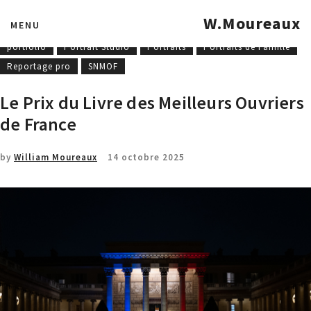
COET-MOF
Concours national
Entreprise
Formations
W.Moureaux
MENU
mannequinat
MOF - MAF
Photographies industrielles
portfolio
Portrait Studio
Portraits
Portraits de Famille
Reportage pro
SNMOF
Le Prix du Livre des Meilleurs Ouvriers
de France
by
William Moureaux
14 octobre 2025