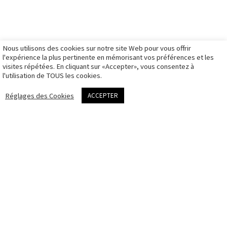
Montpellier
galerie travaux
mon panier
Matériel de
rendez-vous
personnels
mon compte
prise de vue
photo
galeries
d’identité
privées
Nous utilisons des cookies sur notre site Web pour vous offrir
CGV
l'expérience la plus pertinente en mémorisant vos préférences et les
visites répétées. En cliquant sur «Accepter», vous consentez à
Politique des
l'utilisation de TOUS les cookies.
cookies
me contacter
Réglages des Cookies
ACCEPTER