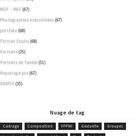
MOF – MAF
(67)
Photographies industrielles
(67)
portfolio
(68)
Portrait Studio
(68)
Portraits
(35)
Portraits de Famille
(51)
Reportage pro
(67)
SNMOF
(35)
Nuage de tag
Cadrage
Composition
FFPMI
Gestuelle
Groupes