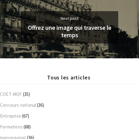
Next post
Offrez une image qui traverse le
temps
Tous les articles
COET-MOF
(35)
Concours national
(36)
Entreprise
(67)
Formations
(68)
mannequinat
(36)