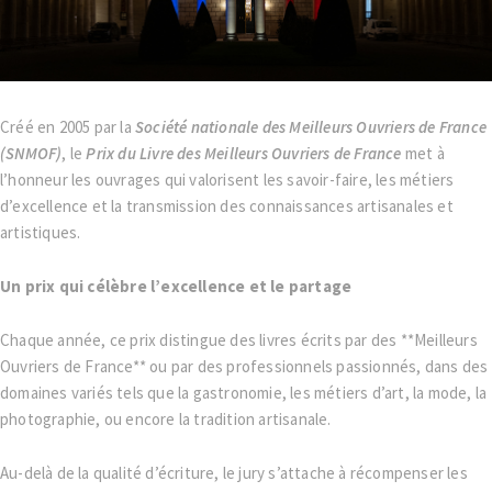
Créé en 2005 par la
Société nationale des Meilleurs Ouvriers de France
(SNMOF)
, le
Prix du Livre des Meilleurs Ouvriers de France
met à
l’honneur les ouvrages qui valorisent les savoir-faire, les métiers
d’excellence et la transmission des connaissances artisanales et
artistiques.
Un prix qui célèbre l’excellence et le partage
Chaque année, ce prix distingue des livres écrits par des **Meilleurs
Ouvriers de France** ou par des professionnels passionnés, dans des
domaines variés tels que la gastronomie, les métiers d’art, la mode, la
photographie, ou encore la tradition artisanale.
Au-delà de la qualité d’écriture, le jury s’attache à récompenser les