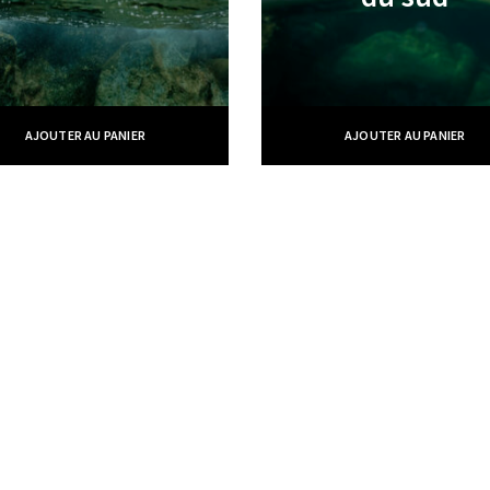
AJOUTER AU PANIER
AJOUTER AU PANIER
illeur Ouvrier de France © 2019 -
CGV
-
Politique des cookies
- Site Web r
eries photos
Boutique
ie portrait
boutique portraits
rie portrait signature
boutique entreprise
rie entreprise
boutique bons cadeaux
rie mariage
boutique stages photo
ie illustration
boutique illustration
rie sport
mon panier