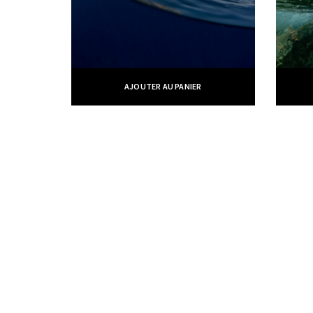
AJOUTER AU PANIER
William Moureaux - Me
Liens rapides
Gal
qui suis-je
galer
mes prestations
gale
livre d'or
gale
articles
gale
formation
galer
ils me font confiance
gale