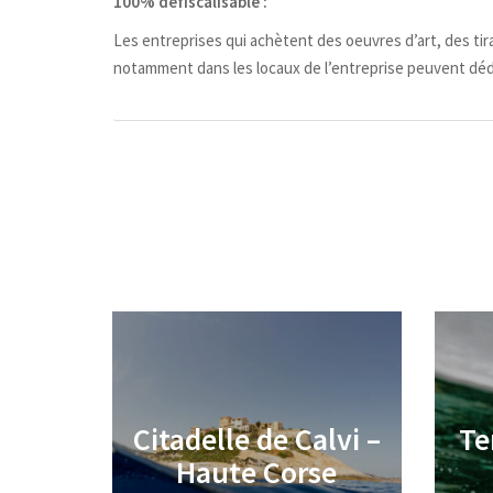
100% défiscalisable :
Les entreprises qui achètent des oeuvres d’art, des tira
notamment dans les locaux de l’entreprise peuvent déduir
Citadelle de Calvi –
Te
€
Haute Corse