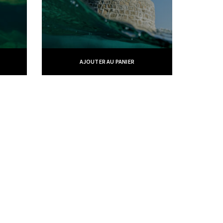
AJOUTER AU PANIER
éalisé par
Marc Labbé
Suivez-moi
fb.
in.
tw.
Partenaires
French ambassador