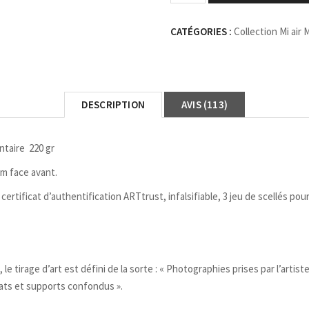
CATÉGORIES :
Collection Mi air 
DESCRIPTION
AVIS (113)
ntaire 220 gr
mm face avant.
ertificat d’authentification ARTtrust, infalsifiable, 3 jeu de scellés pou
le tirage d’art est défini de la sorte : « Photographies prises par l’artist
ats et supports confondus ».