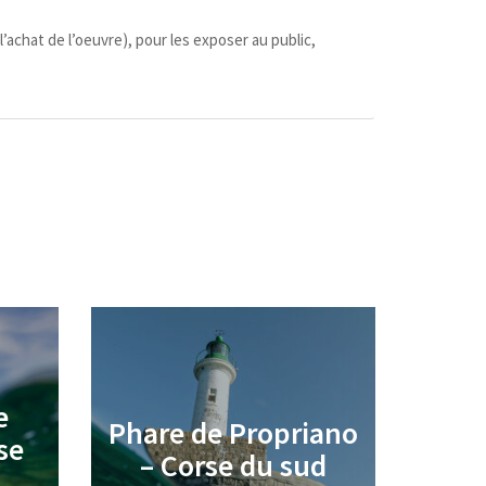
’achat de l’oeuvre), pour les exposer au public,
e
Phare de Propriano
se
€
– Corse du sud