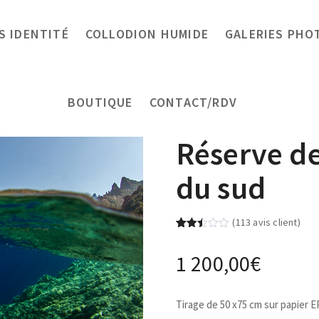
 IDENTITÉ
COLLODION HUMIDE
GALERIES PHO
BOUTIQUE
CONTACT/RDV
Réserve de
du sud
(
113
avis client)
Noté
113
2.49
1 200,00
€
sur
5
basé
sur
notations
Tirage de 50 x75 cm sur papier 
client