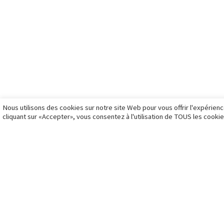
photos d’identité à Montpellier
gale
rendez-vous photo d’identité
gale
CGV
Politique des cookies
me contacter
Nous utilisons des cookies sur notre site Web pour vous offrir l'expérien
cliquant sur «Accepter», vous consentez à l'utilisation de TOUS les cookie