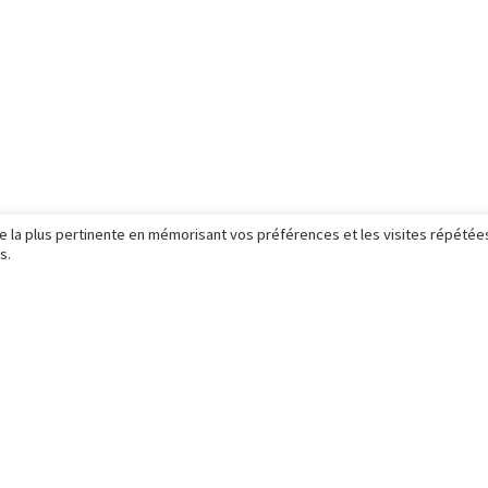
rie travaux personnels
mon compte
ries privées
ce la plus pertinente en mémorisant vos préférences et les visites répétée
s.