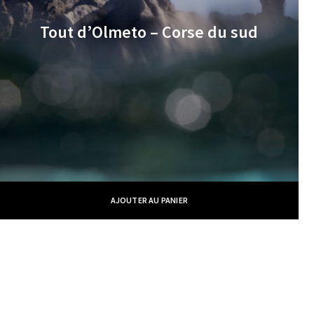
Tout d’Olmeto – Corse du sud
€
AJOUTER AU PANIER
William Moureaux - Meilleur Ouvrier de France © 2019 -
CGV
-
Politique
des cookies
- Site Web réalisé par
Marc Labbé
Liens rapides
Galeries photos
Boutique
Suivez-moi
qui suis-je
galerie portrait
boutique