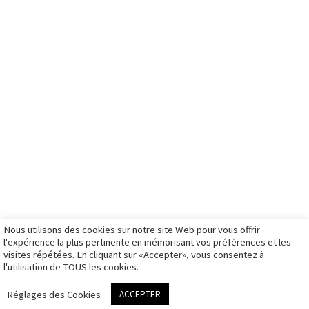
fb.
mes
galerie portrait
portraits
in.
prestations
signature
boutique
livre d'or
galerie
entreprise
tw.
articles
entreprise
boutique bons
formation
galerie
cadeaux
Partenaires
ils me font
mariage
boutique
French
confiance
galerie
stages photo
ambassador
photos
illustration
boutique
d’identité à
galerie sport
illustration
Montpellier
galerie travaux
mon panier
Matériel de
rendez-vous
personnels
mon compte
prise de vue
photo
galeries
d’identité
privées
Nous utilisons des cookies sur notre site Web pour vous offrir
CGV
l'expérience la plus pertinente en mémorisant vos préférences et les
visites répétées. En cliquant sur «Accepter», vous consentez à
Politique des
l'utilisation de TOUS les cookies.
cookies
me contacter
Réglages des Cookies
ACCEPTER