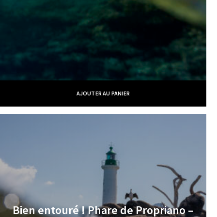
AJOUTER AU PANIER
Bien entouré ! Phare de Propriano –
€