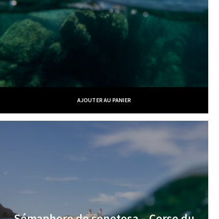
AJOUTER AU PANIER
Sémaphore de senetosa – Corse du