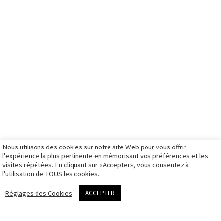
in.
prestations
signature
boutique
livre d'or
galerie
entreprise
tw.
articles
entreprise
boutique bons
formation
galerie
cadeaux
Partenaires
ils me font
mariage
boutique
French
confiance
galerie
stages photo
ambassador
photos
illustration
boutique
d’identité à
galerie sport
illustration
Montpellier
galerie travaux
mon panier
Matériel de
rendez-vous
personnels
mon compte
prise de vue
photo
galeries
d’identité
privées
Nous utilisons des cookies sur notre site Web pour vous offrir
CGV
l'expérience la plus pertinente en mémorisant vos préférences et les
visites répétées. En cliquant sur «Accepter», vous consentez à
Politique des
l'utilisation de TOUS les cookies.
cookies
me contacter
Réglages des Cookies
ACCEPTER