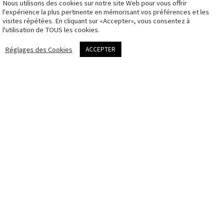
Nous utilisons des cookies sur notre site Web pour vous offrir
CGV
l'expérience la plus pertinente en mémorisant vos préférences et les
visites répétées. En cliquant sur «Accepter», vous consentez à
Politique des
l'utilisation de TOUS les cookies.
cookies
me contacter
Réglages des Cookies
ACCEPTER