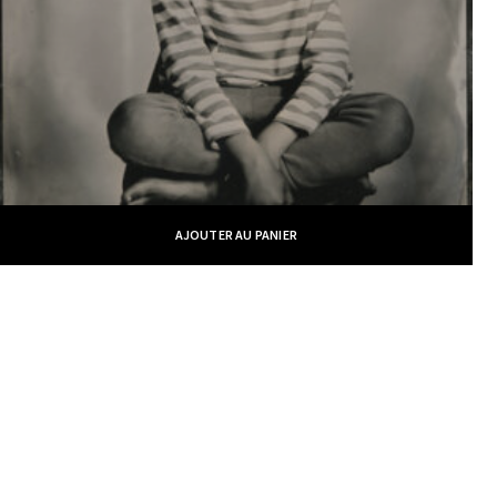
AJOUTER AU PANIER
William Moureaux - Meilleur Ouvrier de France © 2019 -
CGV
-
Politique
des cookies
- Site Web réalisé par
Marc Labbé
Liens rapides
Galeries photos
Boutique
Suivez-moi
qui suis-je
galerie portrait
boutique
fb.
mes
galerie portrait
portraits
in.
prestations
signature
boutique
livre d'or
galerie
entreprise