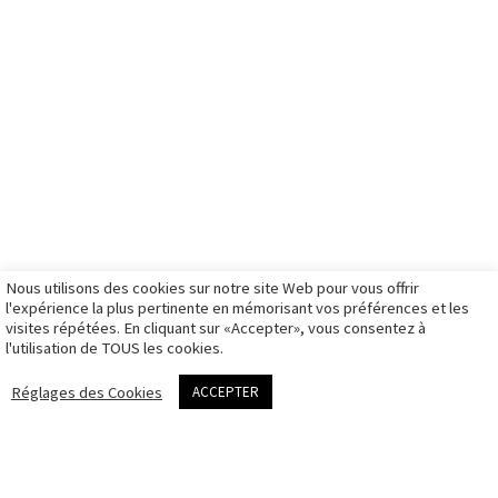
tw.
articles
entreprise
boutique bons
formation
galerie
cadeaux
Partenaires
ils me font
mariage
boutique
French
confiance
galerie
stages photo
ambassador
photos
illustration
boutique
d’identité à
galerie sport
illustration
Montpellier
galerie travaux
mon panier
Matériel de
rendez-vous
personnels
mon compte
prise de vue
photo
galeries
d’identité
privées
Nous utilisons des cookies sur notre site Web pour vous offrir
CGV
l'expérience la plus pertinente en mémorisant vos préférences et les
visites répétées. En cliquant sur «Accepter», vous consentez à
Politique des
l'utilisation de TOUS les cookies.
cookies
me contacter
Réglages des Cookies
ACCEPTER