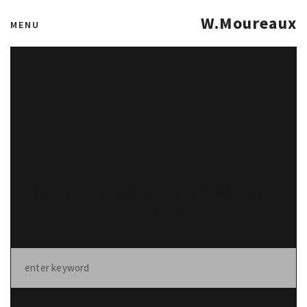
W.Moureaux
MENU
sorry, no posts matched your
criteria.