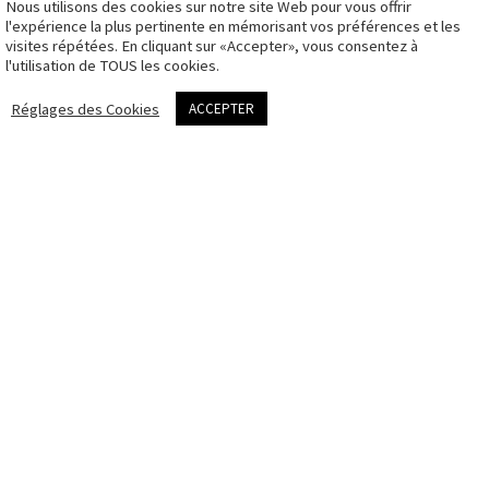
Nous utilisons des cookies sur notre site Web pour vous offrir
CGV
l'expérience la plus pertinente en mémorisant vos préférences et les
visites répétées. En cliquant sur «Accepter», vous consentez à
Politique des
l'utilisation de TOUS les cookies.
cookies
me contacter
Réglages des Cookies
ACCEPTER