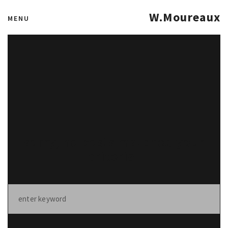
W.Moureaux
MENU
sorry, no posts matched your
criteria.