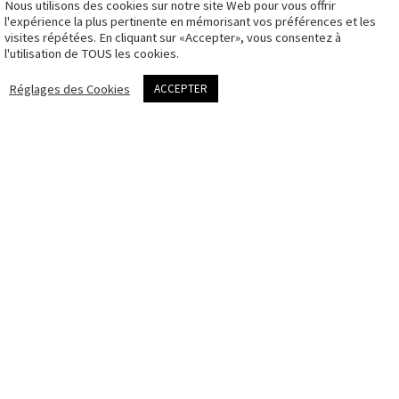
Nous utilisons des cookies sur notre site Web pour vous offrir
CGV
l'expérience la plus pertinente en mémorisant vos préférences et les
visites répétées. En cliquant sur «Accepter», vous consentez à
Politique des
l'utilisation de TOUS les cookies.
cookies
me contacter
Réglages des Cookies
ACCEPTER