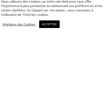
Nous utilisons des cookies sur notre site Web pour vous offrir
CGV
l'expérience la plus pertinente en mémorisant vos préférences et les
visites répétées. En cliquant sur «Accepter», vous consentez à
Politique des
l'utilisation de TOUS les cookies.
cookies
me contacter
Réglages des Cookies
ACCEPTER