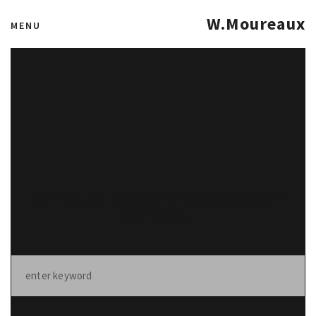
W.Moureaux
MENU
sorry, no posts matched your
criteria.