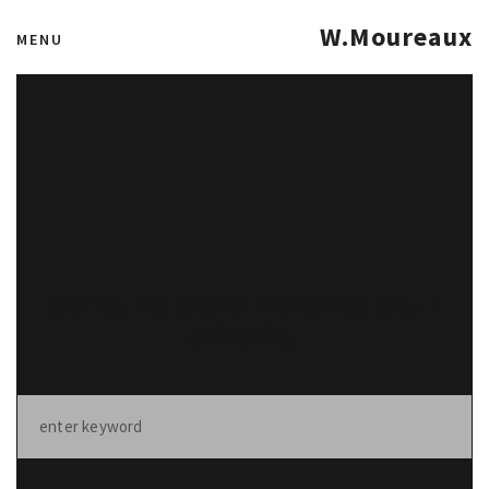
W.Moureaux
MENU
sorry, no posts matched your
criteria.