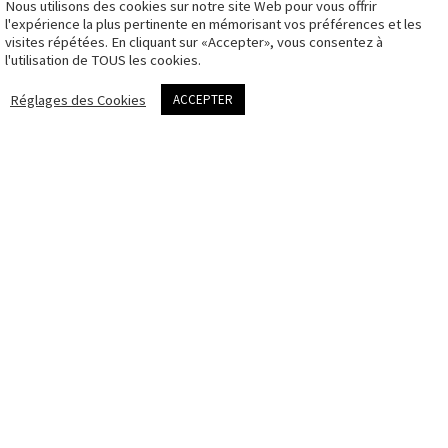
Nous utilisons des cookies sur notre site Web pour vous offrir
CGV
l'expérience la plus pertinente en mémorisant vos préférences et les
visites répétées. En cliquant sur «Accepter», vous consentez à
Politique des
l'utilisation de TOUS les cookies.
cookies
me contacter
Réglages des Cookies
ACCEPTER