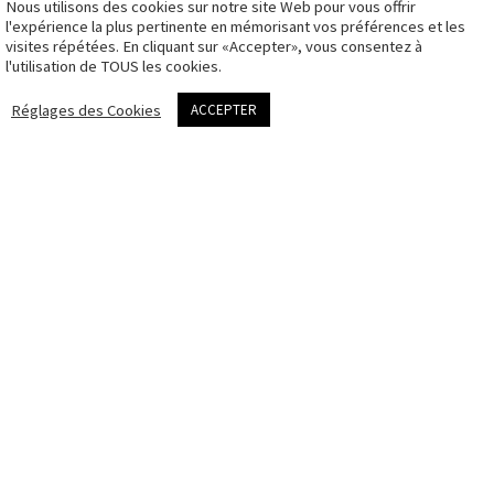
Nous utilisons des cookies sur notre site Web pour vous offrir
CGV
l'expérience la plus pertinente en mémorisant vos préférences et les
visites répétées. En cliquant sur «Accepter», vous consentez à
Politique des
l'utilisation de TOUS les cookies.
cookies
me contacter
Réglages des Cookies
ACCEPTER