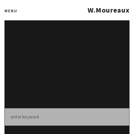
W.Moureaux
MENU
sorry, no posts matched your
criteria.