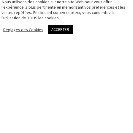
Nous utilisons des cookies sur notre site Web pour vous offrir
CGV
l'expérience la plus pertinente en mémorisant vos préférences et les
visites répétées. En cliquant sur «Accepter», vous consentez à
Politique des
l'utilisation de TOUS les cookies.
cookies
me contacter
Réglages des Cookies
ACCEPTER