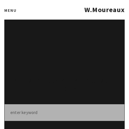
W.Moureaux
MENU
sorry, no posts matched your
criteria.